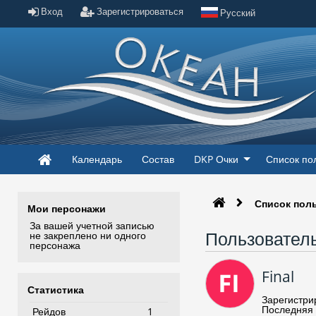
Вход
Зарегистрироваться
Русский
Календарь
Состав
DKP Очки
Список по
Список пол
Мои персонажи
За вашей учетной записью
Пользователь
не закреплено ни одного
персонажа
Final
Статистика
Зарегистри
Последняя 
Рейдов
1