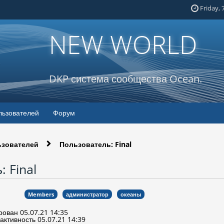
Friday, 
NEW WORLD
DKP система сообщества Ocean.
льзователей
Форум
ьзователей
Пользователь: Final
: Final
Members
администратор
океаны
рован 05.07.21 14:35
активность 05.07.21 14:39